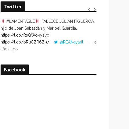
Twitter
#LAMENTABLE
| FALLECE JULIÁN FIGUEROA,
“VOLVER AL HO
hijo de Joan Sebastián y Maribel Guardia.
CUANDO LA HOR
https://t.co/RsQWo4yz7p
CON LA HORA DE
https://t.co/bRuCZR6Z97
@REANayarit
3
https://t.co/e1s
años ago
años ago
Facebook