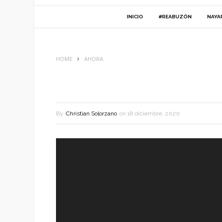
INICIO
#REABUZÓN
NAYA
HOME
AHORA
By
Christian Solorzano
on
18 diciembre, 2020
Reproductor
de
vídeo