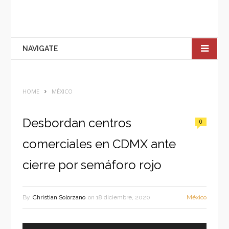
NAVIGATE
HOME
MÉXICO
Desbordan centros
0
comerciales en CDMX ante
cierre por semáforo rojo
By
Christian Solorzano
on
18 diciembre, 2020
México
Reproductor