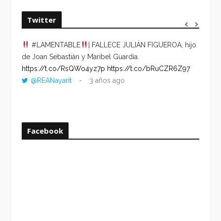
Twitter
#LAMENTABLE
| FALLECE JULIÁN FIGUEROA, hijo
“VOLV
de Joan Sebastián y Maribel Guardia.
HORA 
https://t.co/RsQWo4yz7p
https://t.co/bRuCZR6Z97
DEL R
@REANayarit
3 años ago
https:
ago
Facebook