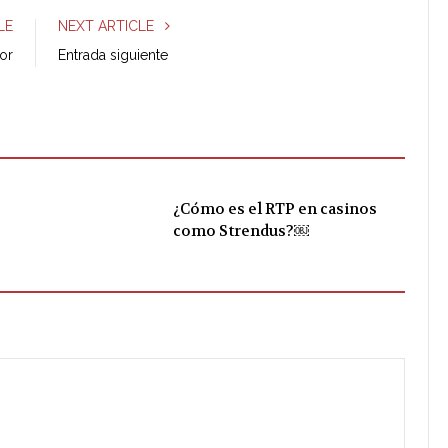
e
t
g
k
LE
NEXT ARTICLE
b
t
l
e
ior
Entrada siguiente
o
e
e
d
o
r
+
I
k
n
¿Cómo es el RTP en casinos
como Strendus?￼