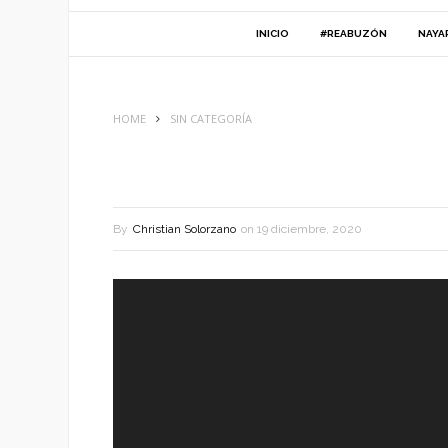
INICIO
#REABUZÓN
NAYA
HOME
SIN CATEGORÍA
By
Christian Solorzano
on
19 diciembre, 2020
Reproductor
de
vídeo