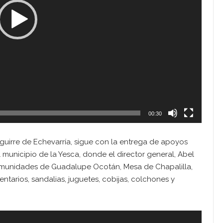
00:30
Aguirre de Echevarría, sigue con la entrega de apoyos
el municipio de la Yesca, donde el director general, Abel
comunidades de Guadalupe Ocotán, Mesa de Chapalilla,
tarios, sandalias, juguetes, cobijas, colchones y