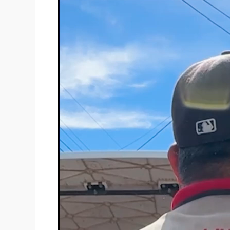
de
vídeo