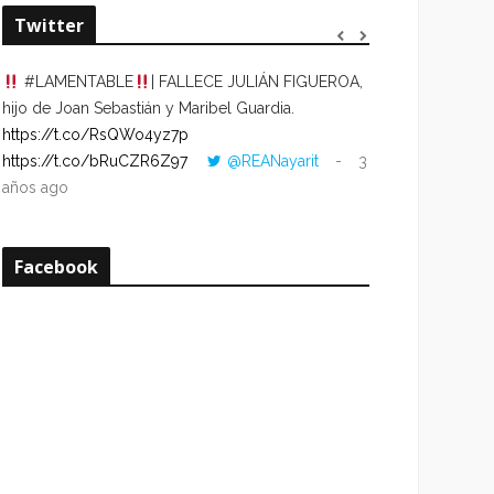
Twitter
#LAMENTABLE
| FALLECE JULIÁN FIGUEROA,
“VOLVER AL HO
hijo de Joan Sebastián y Maribel Guardia.
CUANDO LA HOR
https://t.co/RsQWo4yz7p
CON LA HORA DE
https://t.co/bRuCZR6Z97
@REANayarit
3
https://t.co/e1s
años ago
años ago
Facebook