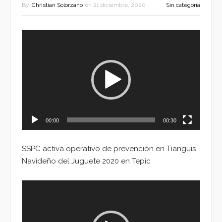
By
Christian Solorzano
on
21 diciembre, 2020
Sin categoría
Reproductor
de
vídeo
00:00
00:30
SSPC activa operativo de prevención en Tianguis
Navideño del Juguete 2020 en Tepic
Reproductor
de
vídeo