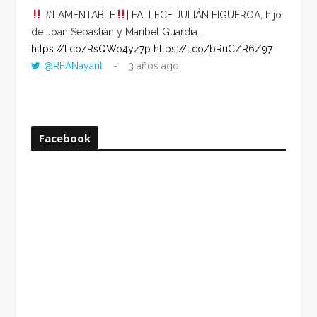
#LAMENTABLE
| FALLECE JULIÁN FIGUEROA, hijo
“VOLV
de Joan Sebastián y Maribel Guardia.
HORA 
https://t.co/RsQWo4yz7p
https://t.co/bRuCZR6Z97
DEL R
@REANayarit
3 años ago
https:
ago
Facebook