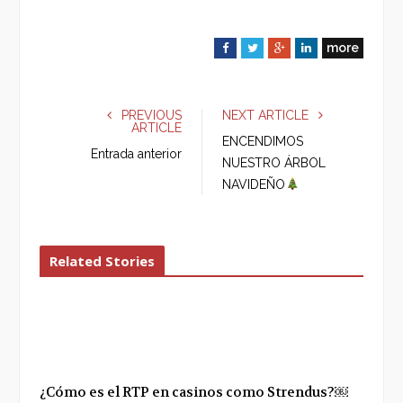
more
F
T
G
L
a
w
o
i
c
i
o
n
e
t
g
k
PREVIOUS
NEXT ARTICLE
ARTICLE
b
t
l
e
ENCENDIMOS
o
e
e
d
Entrada anterior
NUESTRO ÁRBOL
o
r
+
I
NAVIDEÑO
k
n
Related Stories
¿Cómo es el RTP en casinos como Strendus?￼