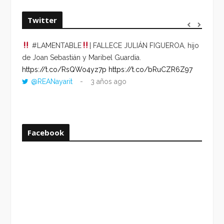
Twitter
#LAMENTABLE
| FALLECE JULIÁN FIGUEROA, hijo
“VOLV
de Joan Sebastián y Maribel Guardia.
HORA 
https://t.co/RsQWo4yz7p
https://t.co/bRuCZR6Z97
DEL R
@REANayarit
3 años ago
https:
ago
Facebook