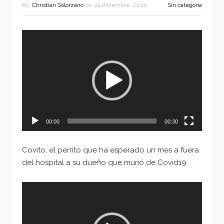
By
Christian Solorzano
on
24 diciembre, 2020
Sin categoría
Reproductor
de
vídeo
00:00
00:30
Covito, el perrito que ha esperado un mes a fuera
del hospital a su dueño que murió de Covid19
Reproductor
de
vídeo