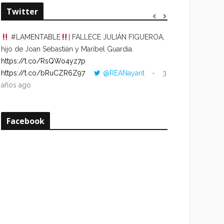
Twitter
#LAMENTABLE
| FALLECE JULIÁN FIGUEROA,
“VOLVER AL HO
hijo de Joan Sebastián y Maribel Guardia.
CUANDO LA HOR
https://t.co/RsQWo4yz7p
CON LA HORA DE
https://t.co/bRuCZR6Z97
@REANayarit
3
https://t.co/e1s
años ago
años ago
Facebook