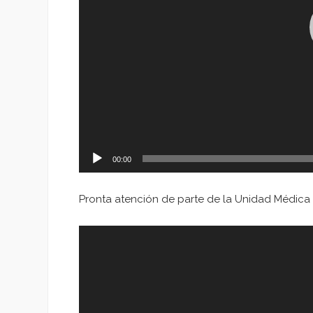
00:00
Pronta atención de parte de la Unidad Médica 
Reproductor
de
vídeo