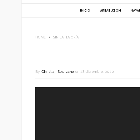
INICIO
#REABUZÓN
NAYA
HOME
SIN CATEGORÍA
By
Christian Solorzano
on
28 diciembre, 2020
Reproductor
de
vídeo