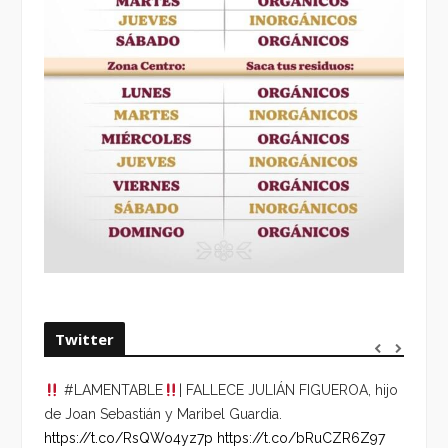
Twitter
#LAMENTABLE
| FALLECE JULIÁN FIGUEROA, hijo
“VOLV
de Joan Sebastián y Maribel Guardia.
HORA 
https://t.co/RsQWo4yz7p
https://t.co/bRuCZR6Z97
DEL R