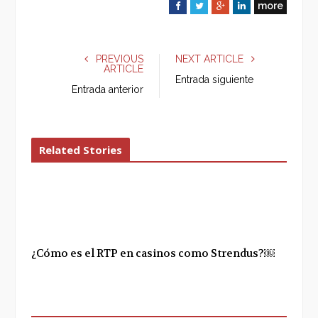
more
F
T
G
L
a
w
o
i
c
i
o
n
e
t
g
k
PREVIOUS
NEXT ARTICLE
ARTICLE
b
t
l
e
Entrada siguiente
o
e
e
d
Entrada anterior
o
r
+
I
k
n
Related Stories
¿Cómo es el RTP en casinos como Strendus?￼