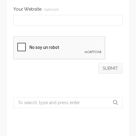
Your Website
(optional)
Search
for: