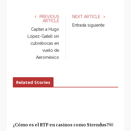
a
w
o
i
c
i
o
n
e
t
g
k
PREVIOUS
NEXT ARTICLE
ARTICLE
b
t
l
e
Entrada siguiente
o
e
e
d
Captan a Hugo
o
r
+
I
López-Gatell sin
k
n
cubrebocas en
vuelo de
Aeroméxico
Related Stories
¿Cómo es el RTP en casinos como Strendus?￼