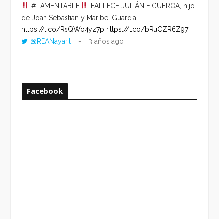
#LAMENTABLE
| FALLECE JULIÁN FIGUEROA, hijo
“VOLV
de Joan Sebastián y Maribel Guardia.
HORA 
https://t.co/RsQWo4yz7p
https://t.co/bRuCZR6Z97
DEL R
@REANayarit
3 años ago
https:
ago
Facebook