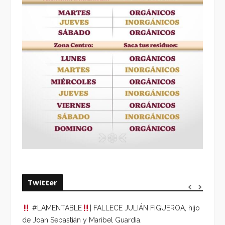
Twitter
#LAMENTABLE
| FALLECE JULIÁN FIGUEROA, hijo
“VOLV
de Joan Sebastián y Maribel Guardia.
HORA 