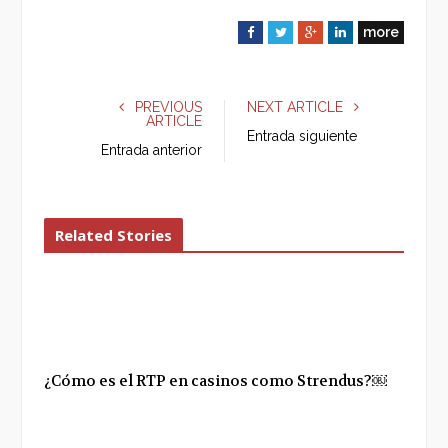
more
F
T
G
L
a
w
o
i
c
i
o
n
e
t
g
k
PREVIOUS
NEXT ARTICLE
ARTICLE
b
t
l
e
Entrada siguiente
o
e
e
d
Entrada anterior
o
r
+
I
k
n
Related Stories
¿Cómo es el RTP en casinos como Strendus?￼