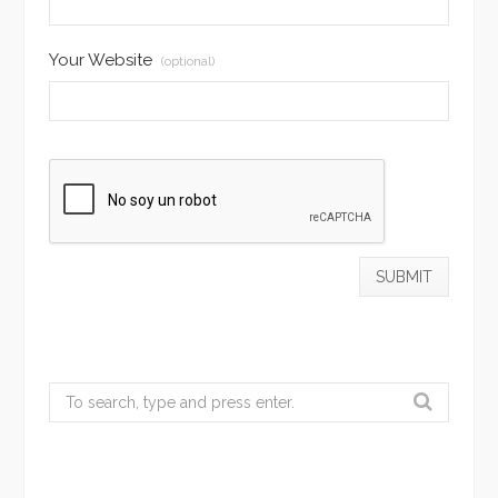
Your Website
(optional)
Search
for: