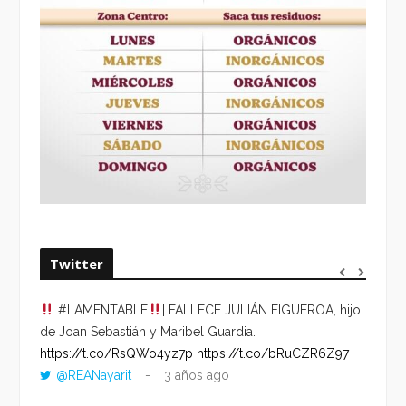
Twitter
#LAMENTABLE
| FALLECE JULIÁN FIGUEROA, hijo
“VOLV
de Joan Sebastián y Maribel Guardia.
HORA 
https://t.co/RsQWo4yz7p
https://t.co/bRuCZR6Z97
DEL R
@REANayarit
3 años ago
https:
ago