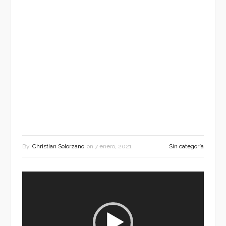
By
Christian Solorzano
on
7 enero, 2021
Sin categoría
Reproductor
de
vídeo