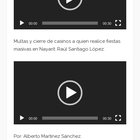
00:00
00:30
Multas y cierre de casinos a quien realice fiestas
masivas en Nayarit: Raúl Santiago López.
Reproductor
de
vídeo
00:00
00:30
Por: Alberto Martínez Sánchez.