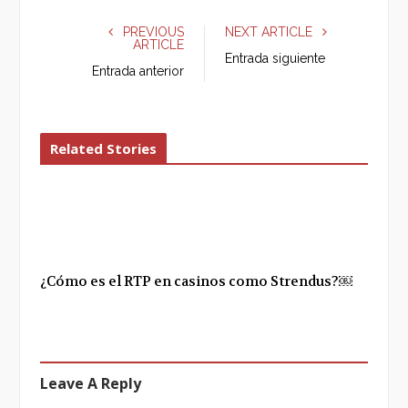
c
i
o
n
e
t
g
k
PREVIOUS
NEXT ARTICLE
ARTICLE
b
t
l
e
Entrada siguiente
o
e
e
d
Entrada anterior
o
r
+
I
k
n
Related Stories
¿Cómo es el RTP en casinos como Strendus?￼
Leave A Reply