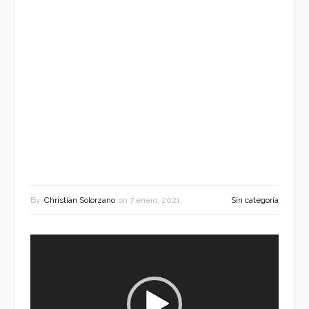
By
Christian Solorzano
on
7 enero, 2021
Sin categoría
Reproductor
de
vídeo