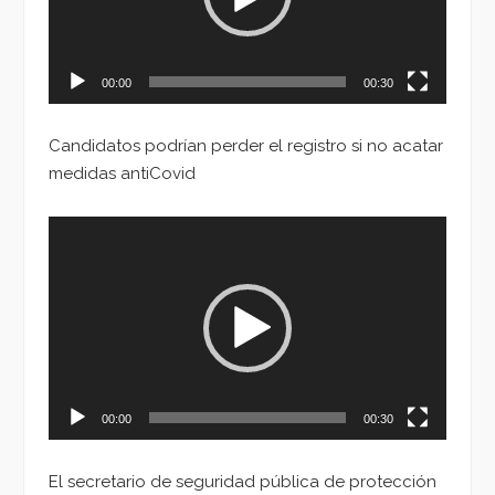
00:00
00:30
Candidatos podrían perder el registro si no acatar
medidas antiCovid
Reproductor
de
vídeo
00:00
00:30
El secretario de seguridad pública de protección