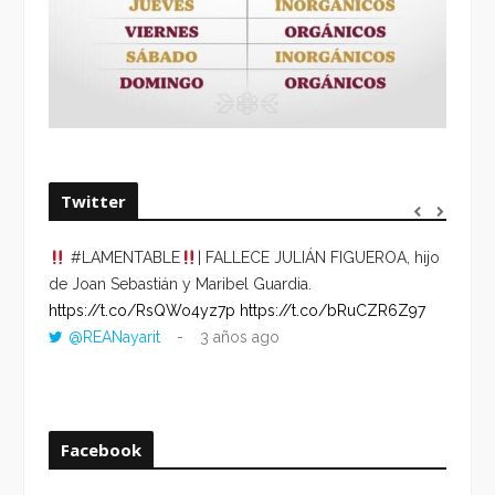
Twitter
#LAMENTABLE
| FALLECE JULIÁN FIGUEROA, hijo
“VOLV
de Joan Sebastián y Maribel Guardia.
HORA 
https://t.co/RsQWo4yz7p
https://t.co/bRuCZR6Z97
DEL R
@REANayarit
3 años ago
https:
ago
Facebook