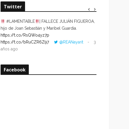
Twitter
#LAMENTABLE
| FALLECE JULIÁN FIGUEROA,
“VOLVER AL HO
hijo de Joan Sebastián y Maribel Guardia.
CUANDO LA HOR
https://t.co/RsQWo4yz7p
CON LA HORA DE
https://t.co/bRuCZR6Z97
@REANayarit
3
https://t.co/e1s
años ago
años ago
Facebook