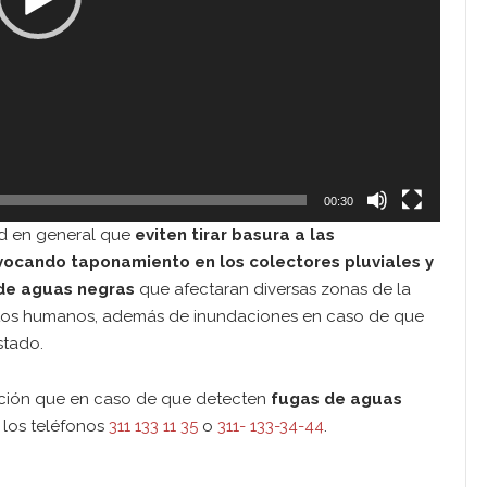
00:30
dad en general que
eviten tirar basura a las
ovocando taponamiento en los colectores pluviales y
 de aguas negras
que afectaran diversas zonas de la
ntos humanos, además de inundaciones en caso de que
stado.
lación que en caso de que detecten
fugas de aguas
 los teléfonos
311 133 11 35
o
311- 133-34-44
.