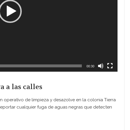
00:30
 a las calles
n operativo de limpieza y desazolve en la colonia Tierra
a reportar cualquier fuga de aguas negras que detecten