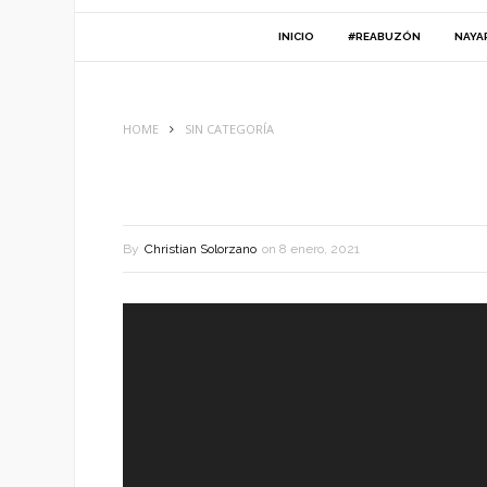
INICIO
#REABUZÓN
NAYA
HOME
SIN CATEGORÍA
By
Christian Solorzano
on
8 enero, 2021
Reproductor
de
vídeo