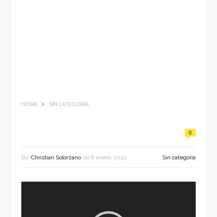
HOME
SIN CATEGORÍA
0
By
Christian Solorzano
on
8 enero, 2021
Sin categoría
Reproductor
de
vídeo