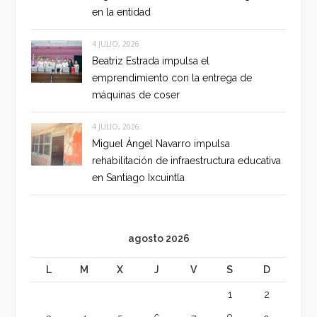
en la entidad
4 JULIO, 2026
Beatriz Estrada impulsa el
emprendimiento con la entrega de
máquinas de coser
4 JULIO, 2026
Miguel Ángel Navarro impulsa
rehabilitación de infraestructura educativa
en Santiago Ixcuintla
agosto 2026
L
M
X
J
V
S
D
1
2