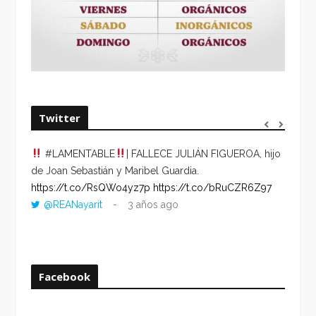
Twitter
#LAMENTABLE
| FALLECE JULIÁN FIGUEROA, hijo
“VOLV
de Joan Sebastián y Maribel Guardia.
HORA 
https://t.co/RsQWo4yz7p
https://t.co/bRuCZR6Z97
DEL R
@REANayarit
3 años ago
https:
ago
Facebook