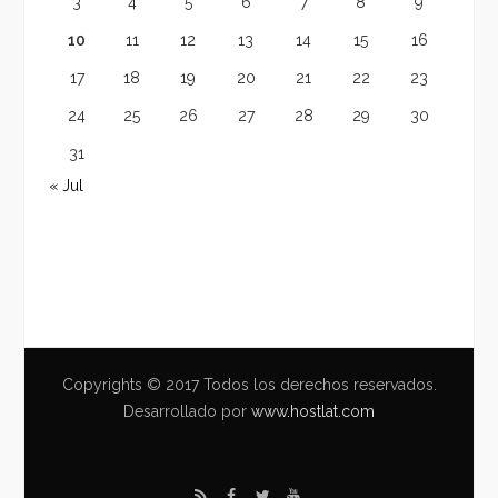
3
4
5
6
7
8
9
10
11
12
13
14
15
16
17
18
19
20
21
22
23
24
25
26
27
28
29
30
31
« Jul
Copyrights © 2017 Todos los derechos reservados.
Desarrollado por
www.hostlat.com
R
F
T
Y