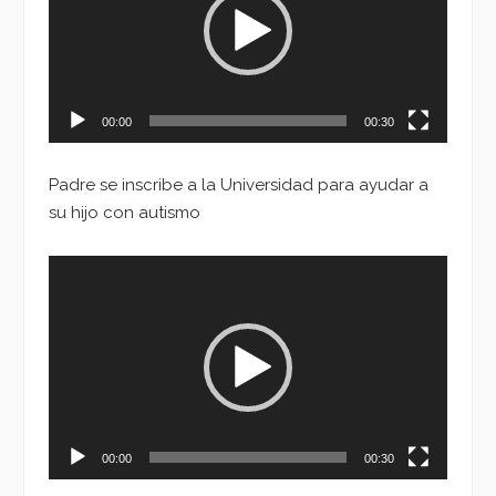
00:00
00:30
Padre se inscribe a la Universidad para ayudar a
su hijo con autismo
Reproductor
de
vídeo
00:00
00:30