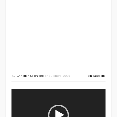
By
Christian Solorzano
on
10 enero, 2021
Sin categoría
Reproductor
de
vídeo