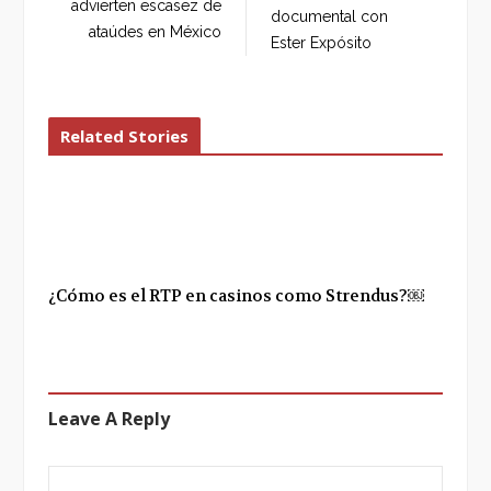
o
r
+
I
advierten escasez de
documental con
k
n
ataúdes en México
Ester Expósito
Related Stories
¿Cómo es el RTP en casinos como Strendus?￼
Leave A Reply