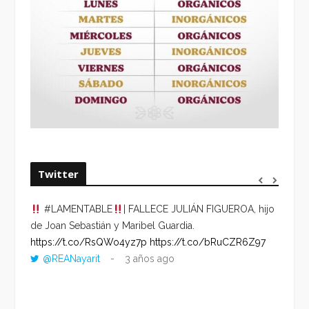
Twitter
#LAMENTABLE
| FALLECE JULIÁN FIGUEROA, hijo
“VOLV
de Joan Sebastián y Maribel Guardia.
HORA 
https://t.co/RsQWo4yz7p
https://t.co/bRuCZR6Z97
DEL R
@REANayarit
3 años ago
https:
ago