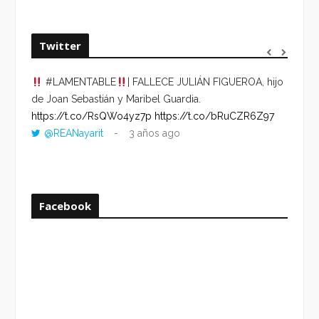
Twitter
#LAMENTABLE
| FALLECE JULIÁN FIGUEROA, hijo
“VOLV
de Joan Sebastián y Maribel Guardia.
HORA 
https://t.co/RsQWo4yz7p
https://t.co/bRuCZR6Z97
DEL R
@REANayarit
3 años ago
https:
ago
Facebook