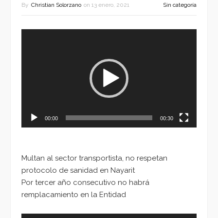
By
Christian Solorzano
on
13 enero, 2021
Sin categoría
Reproductor
de
vídeo
00:00
00:30
Multan al sector transportista, no respetan
protocolo de sanidad en Nayarit
Por tercer año consecutivo no habrá
remplacamiento en la Entidad