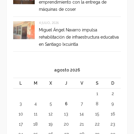
emprendimiento con la entrega de
máquinas de coser
4 JULIO, 2026
Miguel Ángel Navarro impulsa
rehabilitación de infraestructura educativa
en Santiago Ixcuintla
agosto 2026
L
M
X
J
V
S
D
1
2
3
4
5
6
7
8
9
10
11
12
13
14
15
16
17
18
19
20
21
22
23