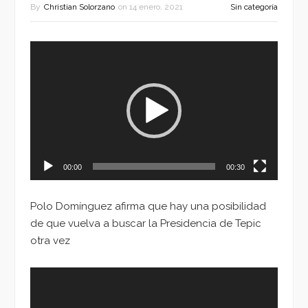
By
Christian Solorzano
on
14 enero, 2021
Sin categoría
Reproductor
de
vídeo
00:00
00:30
Polo Domínguez afirma que hay una posibilidad
de que vuelva a buscar la Presidencia de Tepic
otra vez
Reproductor
de