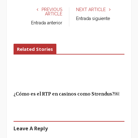
c
i
o
n
e
t
g
k
PREVIOUS
NEXT ARTICLE
ARTICLE
b
t
l
e
Entrada siguiente
o
e
e
d
Entrada anterior
o
r
+
I
k
n
Related Stories
¿Cómo es el RTP en casinos como Strendus?￼
Leave A Reply