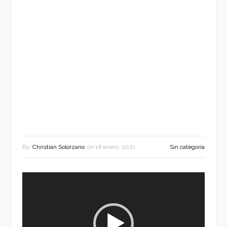
By
Christian Solorzano
on
16 enero, 2021
Sin categoría
Reproductor
de
vídeo