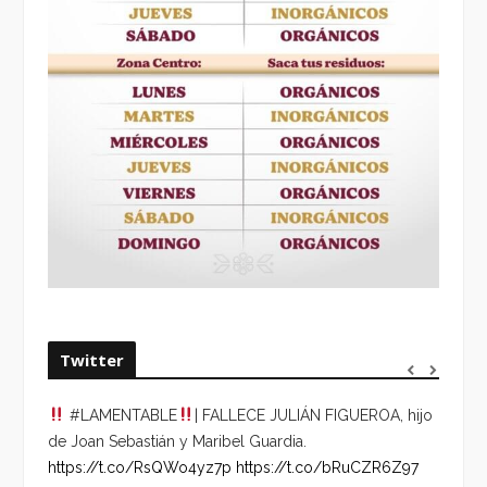
Twitter
#LAMENTABLE
| FALLECE JULIÁN FIGUEROA, hijo
“VOLV
de Joan Sebastián y Maribel Guardia.
HORA 
https://t.co/RsQWo4yz7p
https://t.co/bRuCZR6Z97
DEL R