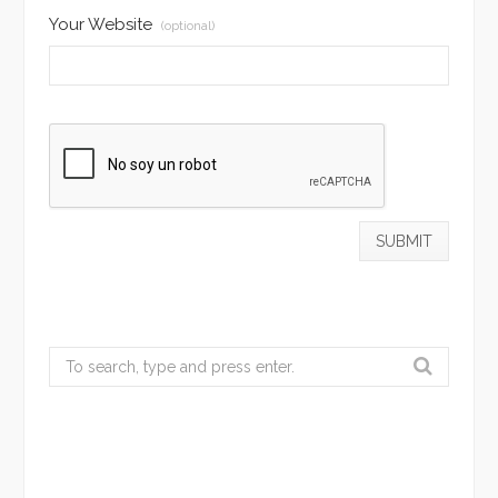
Your Website
(optional)
Search
for: