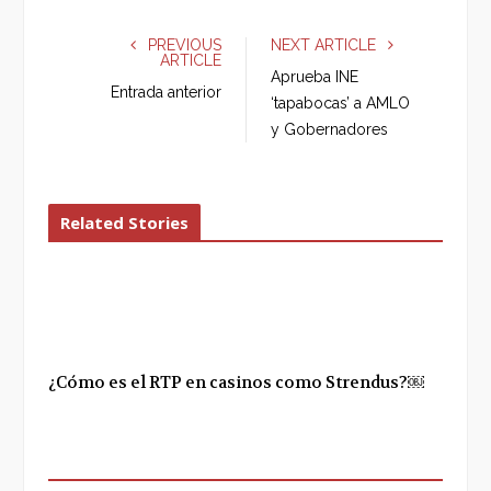
c
i
o
n
e
t
g
k
PREVIOUS
NEXT ARTICLE
ARTICLE
b
t
l
e
Aprueba INE
o
e
e
d
Entrada anterior
‘tapabocas’ a AMLO
o
r
+
I
y Gobernadores
k
n
Related Stories
¿Cómo es el RTP en casinos como Strendus?￼