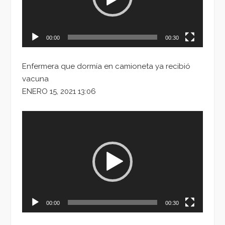
00:00
00:30
Enfermera que dormía en camioneta ya recibió
vacuna
ENERO 15, 2021 13:06
Reproductor
de
vídeo
00:00
00:30