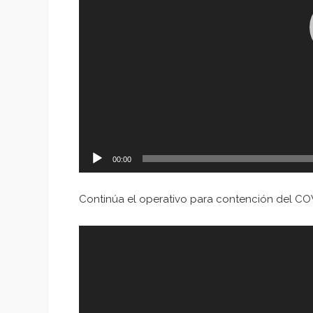
00:00
Continúa el operativo para contención del COV
Reproductor
de
vídeo