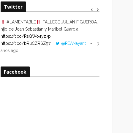
Twitter
#LAMENTABLE
| FALLECE JULIÁN FIGUEROA,
“VOLVER AL HO
hijo de Joan Sebastián y Maribel Guardia.
CUANDO LA HOR
https://t.co/RsQWo4yz7p
CON LA HORA DE
https://t.co/bRuCZR6Z97
@REANayarit
3
https://t.co/e1s
años ago
años ago
Facebook