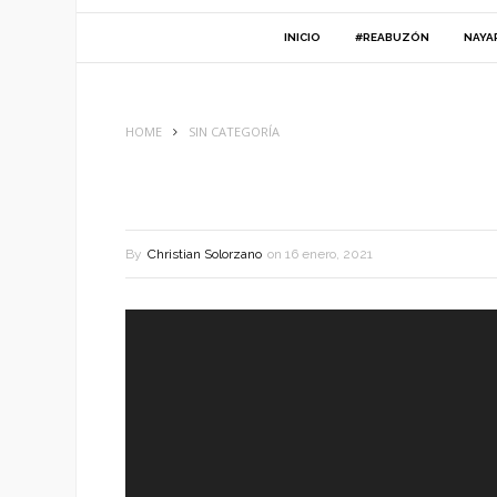
INICIO
#REABUZÓN
NAYA
HOME
SIN CATEGORÍA
By
Christian Solorzano
on
16 enero, 2021
Reproductor
de
vídeo