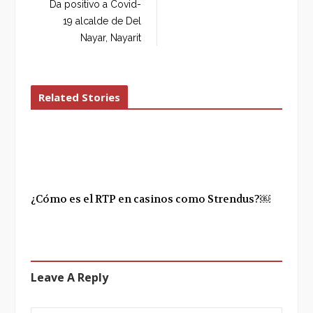
o
e
e
d
Da positivo a Covid-
o
r
+
I
19 alcalde de Del
k
n
Nayar, Nayarit
Related Stories
¿Cómo es el RTP en casinos como Strendus?￼
Leave A Reply