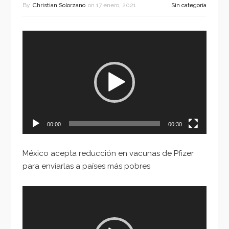
By
Christian Solorzano
on
17 enero, 2021
Sin categoría
Reproductor
de
vídeo
00:00
00:30
México acepta reducción en vacunas de Pfizer
para enviarlas a países más pobres
Reproductor
de
vídeo