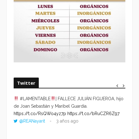
Twitter
#LAMENTABLE
| FALLECE JULIÁN FIGUEROA, hijo
“VOLV
de Joan Sebastián y Maribel Guardia.
HORA 
https://t.co/RsQWo4yz7p
https://t.co/bRuCZR6Z97
DEL R
@REANayarit
3 años ago
https:
ago