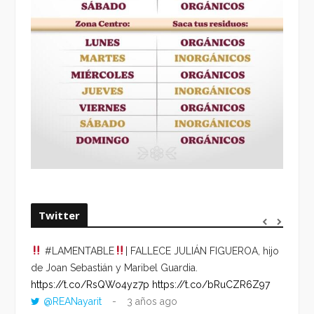
Twitter
#LAMENTABLE
| FALLECE JULIÁN FIGUEROA, hijo
“VOLV
de Joan Sebastián y Maribel Guardia.
HORA 
https://t.co/RsQWo4yz7p
https://t.co/bRuCZR6Z97
DEL R
@REANayarit
3 años ago
https: