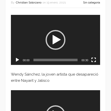
By
Christian Solorzano
on
19 enero, 2021
Sin categoría
Reproductor
de
vídeo
00:00
00:30
Wendy Sánchez, la joven artista que desapareció
entre Nayarit y Jalisco
Reproductor
de
vídeo