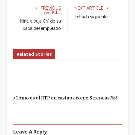
e
t
g
k
PREVIOUS
NEXT ARTICLE
ARTICLE
b
t
l
e
Entrada siguiente
o
e
e
d
Niña dibuja CV de su
o
r
+
I
papá desempleado
k
n
Related Stories
¿Cómo es el RTP en casinos como Strendus?￼
Leave A Reply