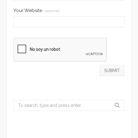
Your Website
(optional)
Search
for: