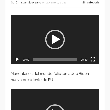
By
Christian Solorzano
on
20 enero, 2021
Sin categoría
Reproductor
de
vídeo
00:00
00:30
Mandatarios del mundo felicitan a Joe Biden,
nuevo presidente de EU
Reproductor
de
vídeo