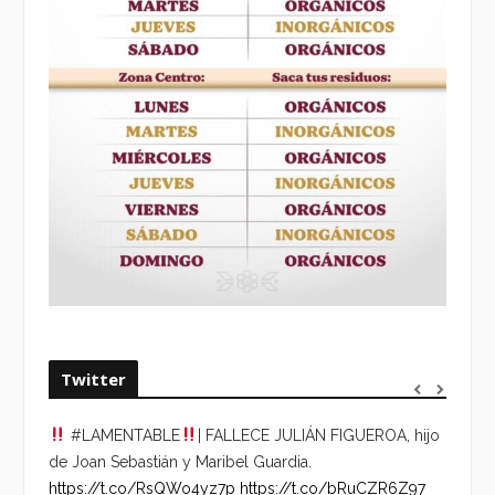
Twitter
#LAMENTABLE
| FALLECE JULIÁN FIGUEROA, hijo
“VOLV
de Joan Sebastián y Maribel Guardia.
HORA 
https://t.co/RsQWo4yz7p
https://t.co/bRuCZR6Z97
DEL R