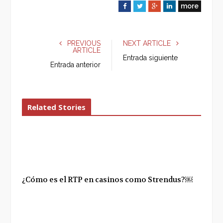
more
F
T
G
L
a
w
o
i
c
i
o
n
e
t
g
k
PREVIOUS
NEXT ARTICLE
ARTICLE
b
t
l
e
Entrada siguiente
o
e
e
d
Entrada anterior
o
r
+
I
k
n
Related Stories
¿Cómo es el RTP en casinos como Strendus?￼