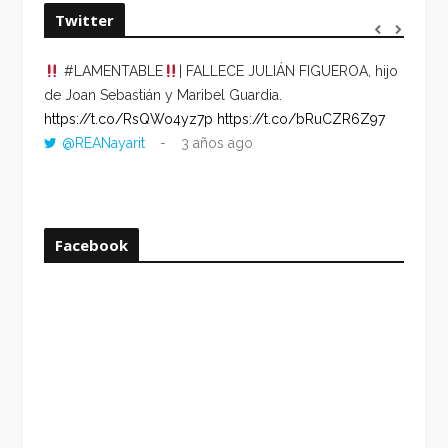
Twitter
#LAMENTABLE
| FALLECE JULIÁN FIGUEROA, hijo
“VOLV
de Joan Sebastián y Maribel Guardia.
HORA 
https://t.co/RsQWo4yz7p
https://t.co/bRuCZR6Z97
DEL R
@REANayarit
3 años ago
https:
ago
Facebook