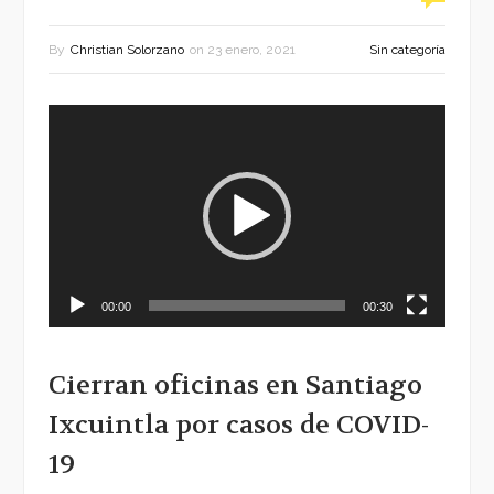
By
Christian Solorzano
on
23 enero, 2021
Sin categoría
Reproductor
de
vídeo
00:00
00:30
Cierran oficinas en Santiago
Ixcuintla por casos de COVID-
19