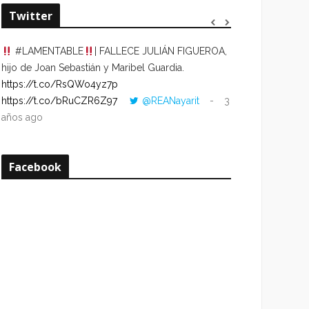
Twitter
#LAMENTABLE
| FALLECE JULIÁN FIGUEROA,
“VOLVER AL HO
hijo de Joan Sebastián y Maribel Guardia.
CUANDO LA HOR
https://t.co/RsQWo4yz7p
CON LA HORA DE
https://t.co/bRuCZR6Z97
@REANayarit
3
https://t.co/e1s
años ago
años ago
Facebook