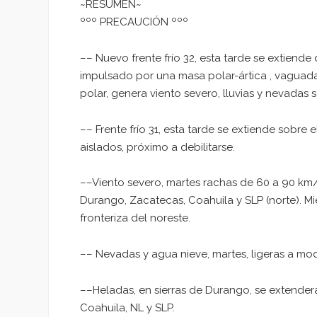
~RESUMEN~
ººº PRECAUCIÓN ººº
–– Nuevo frente frío 32, esta tarde se extiende
impulsado por una masa polar-ártica , vaguada 
polar, genera viento severo, lluvias y nevadas s
–– Frente frío 31, esta tarde se extiende sobre
aislados, próximo a debilitarse.
––Viento severo, martes rachas de 60 a 90 km/h
Durango, Zacatecas, Coahuila y SLP (norte). M
fronteriza del noreste.
–– Nevadas y agua nieve, martes, ligeras a mo
––Heladas, en sierras de Durango, se extender
Coahuila, NL y SLP.