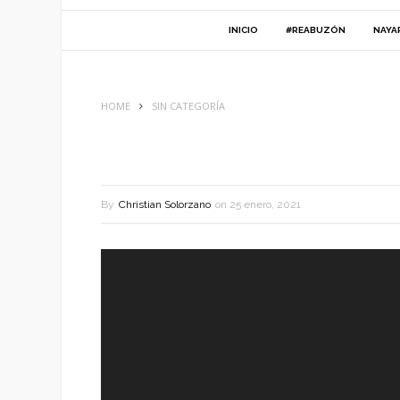
INICIO
#REABUZÓN
NAYA
HOME
SIN CATEGORÍA
By
Christian Solorzano
on
25 enero, 2021
Reproductor
de
vídeo