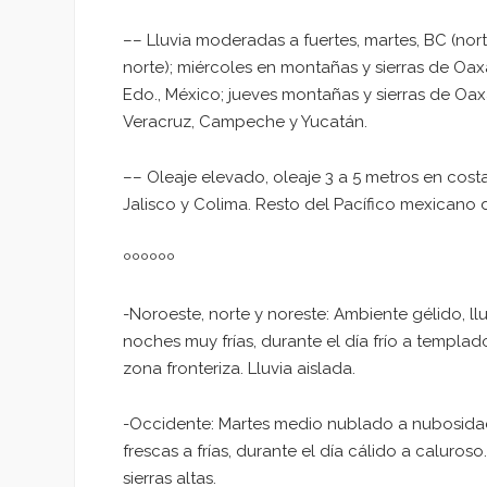
–– Lluvia moderadas a fuertes, martes, BC (norte
norte); miércoles en montañas y sierras de Oax
Edo., México; jueves montañas y sierras de Oax
Veracruz, Campeche y Yucatán.
–– Oleaje elevado, oleaje 3 a 5 metros en costa 
Jalisco y Colima. Resto del Pacífico mexicano d
ºººººº
-Noroeste, norte y noreste: Ambiente gélido, l
noches muy frías, durante el día frío a templa
zona fronteriza. Lluvia aislada.
-Occidente: Martes medio nublado a nubosidad
frescas a frías, durante el día cálido a caluroso
sierras altas.