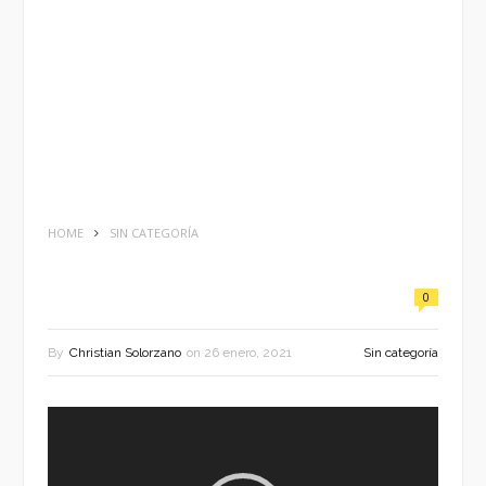
HOME
SIN CATEGORÍA
0
By
Christian Solorzano
on
26 enero, 2021
Sin categoría
Reproductor
de
vídeo