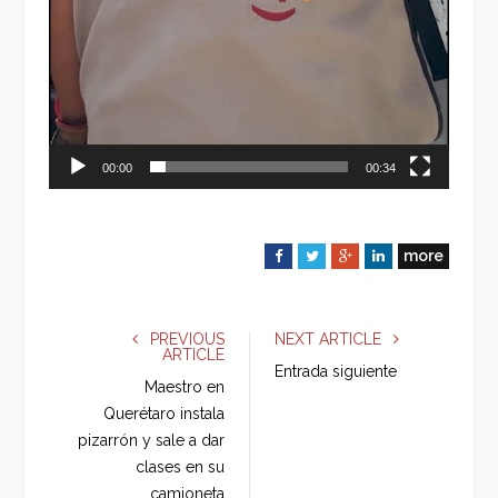
00:00
00:34
more
F
T
G
L
a
w
o
i
c
i
o
n
e
t
g
k
PREVIOUS
NEXT ARTICLE
ARTICLE
b
t
l
e
Entrada siguiente
o
e
e
d
Maestro en
o
r
+
I
Querétaro instala
k
n
pizarrón y sale a dar
clases en su
camioneta