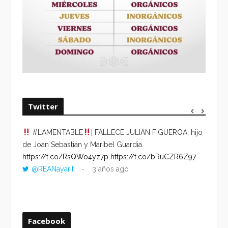
Twitter
#LAMENTABLE
| FALLECE JULIÁN FIGUEROA, hijo
“VOLV
de Joan Sebastián y Maribel Guardia.
HORA 
https://t.co/RsQWo4yz7p
https://t.co/bRuCZR6Z97
DEL R
@REANayarit
3 años ago
https:
ago
Facebook