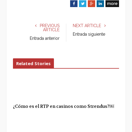
more
F
T
G
L
a
w
o
i
c
i
o
n
e
t
g
k
PREVIOUS
NEXT ARTICLE
ARTICLE
b
t
l
e
Entrada siguiente
o
e
e
d
Entrada anterior
o
r
+
I
k
n
Related Stories
¿Cómo es el RTP en casinos como Strendus?￼