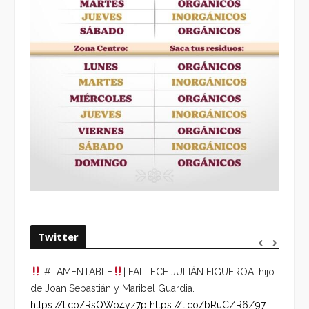
Twitter
#LAMENTABLE
| FALLECE JULIÁN FIGUEROA, hijo
“VOLV
de Joan Sebastián y Maribel Guardia.
HORA 
https://t.co/RsQWo4yz7p
https://t.co/bRuCZR6Z97
DEL R