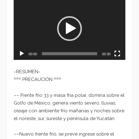
Reproductor
de
vídeo
00:00
00:30
~RESUMEN~
ººº PRECAUCIÓN ººº
–– Frente frío 33 y masa fría polar, domina sobre el
Golfo de México, genera viento severo, lluvias,
oleaje con ambiente frío mañanas y noches sobre
el noreste, sur, sureste y península de Yucatán.
––Nuevo frente frío, se prevé ingrese sobre el