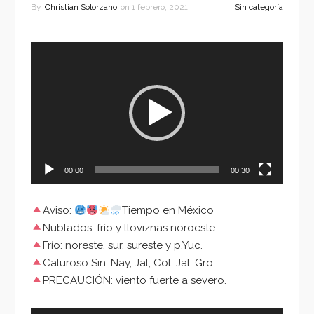
By
Christian Solorzano
on
1 febrero, 2021
Sin categoría
Reproductor
de
vídeo
00:00
00:30
Aviso:
Tiempo en México
Nublados, frío y lloviznas noroeste.
Frío: noreste, sur, sureste y p.Yuc.
Caluroso Sin, Nay, Jal, Col, Jal, Gro
PRECAUCIÓN: viento fuerte a severo.