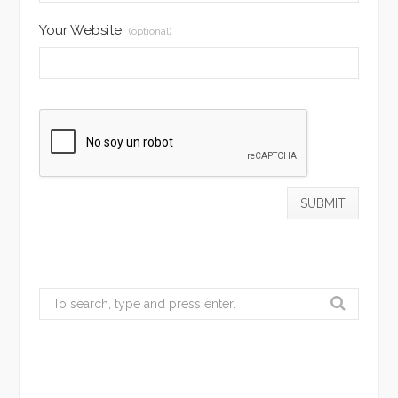
Your Website
(optional)
Search
for: