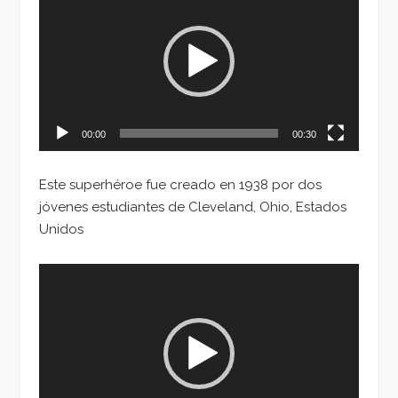
de
vídeo
00:00
00:30
Este superhéroe fue creado en 1938 por dos
jóvenes estudiantes de Cleveland, Ohio, Estados
Unidos
Reproductor
de
vídeo