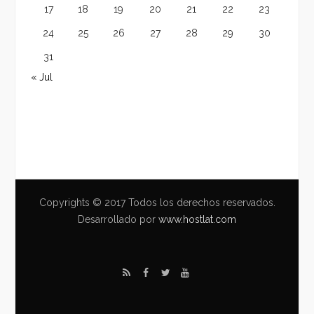
17
18
19
20
21
22
23
24
25
26
27
28
29
30
31
« Jul
Copyrights © 2017 Todos los derechos reservados.
Desarrollado por
www.hostlat.com
R
F
T
Y
S
a
w
o
S
c
i
u