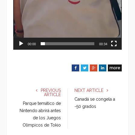
00:00
00:34
more
F
T
G
L
a
w
o
i
c
i
o
n
e
t
g
k
PREVIOUS
NEXT ARTICLE
ARTICLE
b
t
l
e
Canadá se congela a
o
e
e
d
Parque temático de
-50 grados
o
r
+
I
Nintendo abrirá antes
k
n
de los Juegos
Olímpicos de Tokio