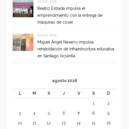
4 JULIO, 2026
Beatriz Estrada impulsa el
emprendimiento con la entrega de
máquinas de coser
4 JULIO, 2026
Miguel Ángel Navarro impulsa
rehabilitación de infraestructura educativa
en Santiago Ixcuintla
agosto 2026
L
M
X
J
V
S
D
1
2
3
4
5
6
7
8
9
10
11
12
13
14
15
16