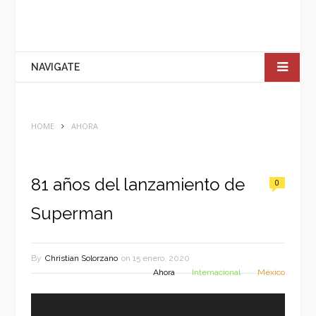
NAVIGATE
HOME
AHORA
81 años del lanzamiento de
0
Superman
By
Christian Solorzano
on
15 enero, 2020
Ahora
Internacional
México
Reproductor