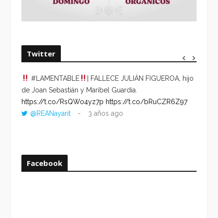
Twitter
#LAMENTABLE
| FALLECE JULIÁN FIGUEROA, hijo
“VOLV
de Joan Sebastián y Maribel Guardia.
HORA 
https://t.co/RsQWo4yz7p
https://t.co/bRuCZR6Z97
DEL R
@REANayarit
3 años ago
https:
ago
Facebook