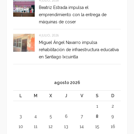
4 JULIO, 2026
Beatriz Estrada impulsa el
emprendimiento con la entrega de
máquinas de coser
4 JULIO, 2026
Miguel Ángel Navarro impulsa
rehabilitación de infraestructura educativa
en Santiago Ixcuintla
agosto 2026
L
M
X
J
V
S
D
1
2
3
4
5
6
7
8
9
10
11
12
13
14
15
16