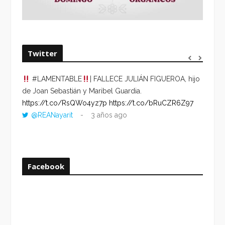
Twitter
#LAMENTABLE
| FALLECE JULIÁN FIGUEROA, hijo
“VOLV
de Joan Sebastián y Maribel Guardia.
HORA 
https://t.co/RsQWo4yz7p
https://t.co/bRuCZR6Z97
DEL R
@REANayarit
3 años ago
https:
ago
Facebook