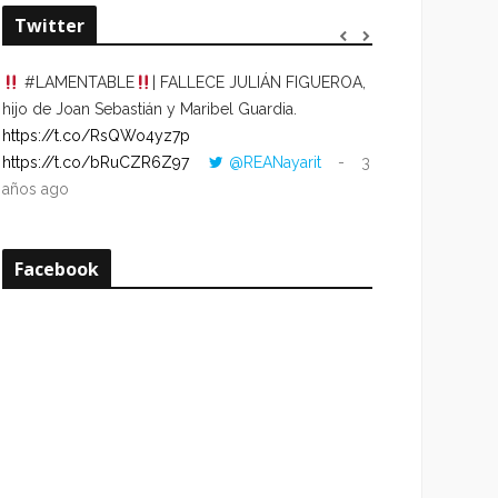
Twitter
#LAMENTABLE
| FALLECE JULIÁN FIGUEROA,
“VOLVER AL HO
hijo de Joan Sebastián y Maribel Guardia.
CUANDO LA HOR
https://t.co/RsQWo4yz7p
CON LA HORA DE
https://t.co/bRuCZR6Z97
@REANayarit
3
https://t.co/e1s
años ago
años ago
Facebook