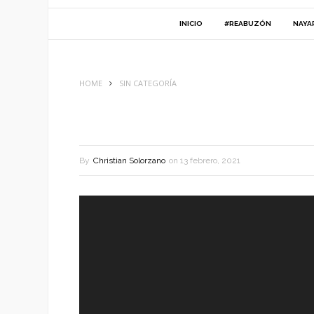
INICIO
#REABUZÓN
NAYA
HOME
SIN CATEGORÍA
By
Christian Solorzano
on
13 febrero, 2021
Reproductor
de
vídeo