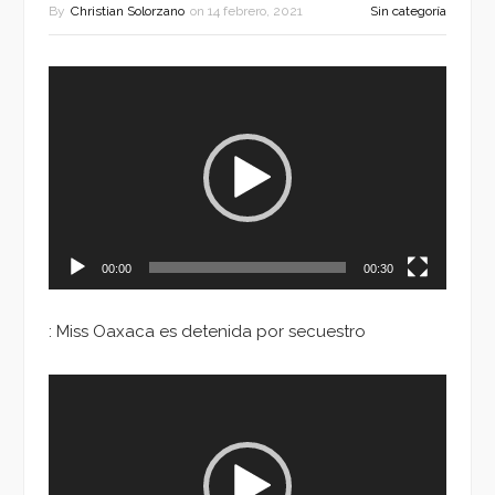
By
Christian Solorzano
on
14 febrero, 2021
Sin categoría
Reproductor
de
vídeo
00:00
00:30
: Miss Oaxaca es detenida por secuestro
Reproductor
de
vídeo