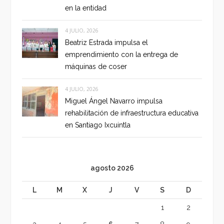
en la entidad
4 JULIO, 2026
Beatriz Estrada impulsa el
emprendimiento con la entrega de
máquinas de coser
4 JULIO, 2026
Miguel Ángel Navarro impulsa
rehabilitación de infraestructura educativa
en Santiago Ixcuintla
agosto 2026
L
M
X
J
V
S
D
1
2