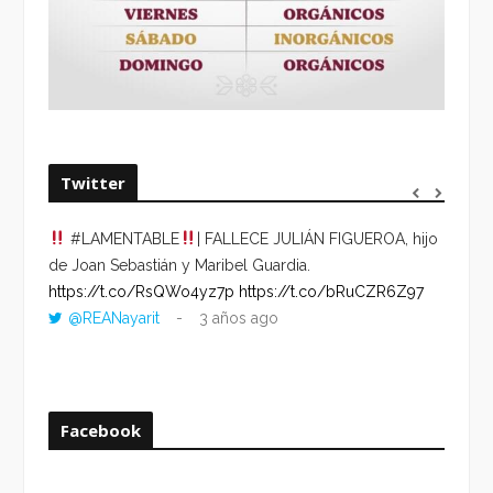
Twitter
#LAMENTABLE
| FALLECE JULIÁN FIGUEROA, hijo
“VOLV
de Joan Sebastián y Maribel Guardia.
HORA 
https://t.co/RsQWo4yz7p
https://t.co/bRuCZR6Z97
DEL R
@REANayarit
3 años ago
https:
ago
Facebook