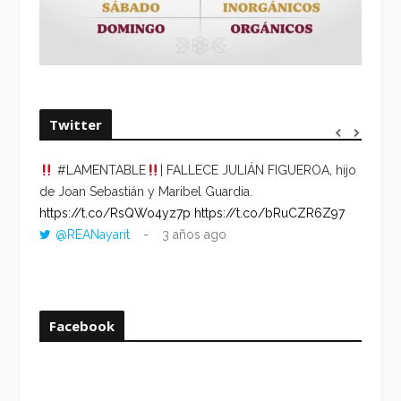
Twitter
#LAMENTABLE
| FALLECE JULIÁN FIGUEROA, hijo
“VOLV
de Joan Sebastián y Maribel Guardia.
HORA 
https://t.co/RsQWo4yz7p
https://t.co/bRuCZR6Z97
DEL R
@REANayarit
3 años ago
https:
ago
Facebook