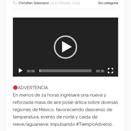
By
Christian Solorzano
on
17 febrero, 2021
Sin categoría
Reproductor
de
vídeo
00:00
00:30
ADVERTENCIA
En menos de 24 horas ingresará una nueva y
reforzada masa de aire polar-ártica sobre diversas
regiones de México, favoreciendo descenso de
temperatura, evento de norte y caída de
nieve/aguanieve, impulsando #TiempoAdverso.