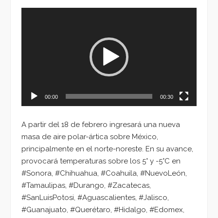
Reproductor
de
vídeo
00:00
00:30
A partir del 18 de febrero ingresará una nueva
masa de aire polar-ártica sobre México,
principalmente en el norte-noreste. En su avance,
provocará temperaturas sobre los 5° y -5°C en
#Sonora, #Chihuahua, #Coahuila, #NuevoLeón,
#Tamaulipas, #Durango, #Zacatecas,
#SanLuisPotosi, #Aguascalientes, #Jalisco,
#Guanajuato, #Querétaro, #Hidalgo, #Edomex,