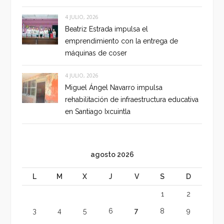
4 JULIO, 2026
Beatriz Estrada impulsa el
emprendimiento con la entrega de
máquinas de coser
4 JULIO, 2026
Miguel Ángel Navarro impulsa
rehabilitación de infraestructura educativa
en Santiago Ixcuintla
agosto 2026
L
M
X
J
V
S
D
1
2
3
4
5
6
7
8
9