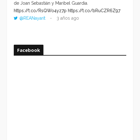
de Joan Sebastián y Maribel Guardia.
HORA 
https://t.co/RsQWo4yz7p
https://t.co/bRuCZR6Z97
DEL R
@REANayarit
3 años ago
https:
ago
Facebook