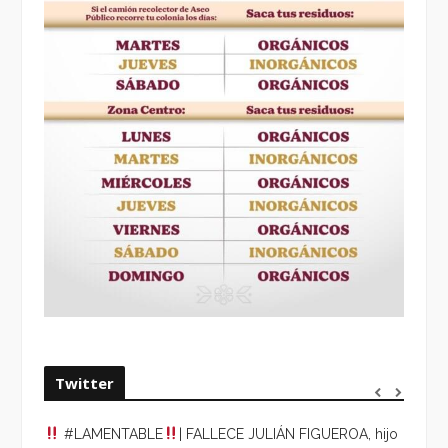
Twitter
#LAMENTABLE
| FALLECE JULIÁN FIGUEROA, hijo
“VOLV