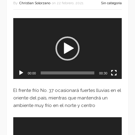
By
Christian Solorzano
on
22 febrero, 2021
Sin categoría
Reproductor
de
vídeo
00:00
00:30
El frente frío No. 37 ocasionará fuertes lluvias en el
oriente del país, mientras que mantendrá un
ambiente muy frío en el norte y centro
Reproductor
de