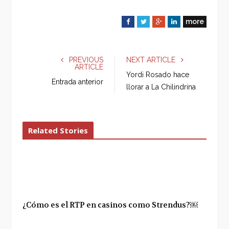
more
F
T
G
L
a
w
o
i
c
i
o
n
e
t
g
k
PREVIOUS
NEXT ARTICLE
ARTICLE
b
t
l
e
Yordi Rosado hace
o
e
e
d
Entrada anterior
llorar a La Chilindrina
o
r
+
I
k
n
Related Stories
¿Cómo es el RTP en casinos como Strendus?￼