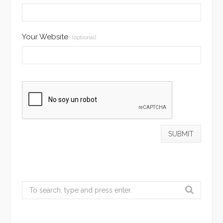
Your Website
(optional)
Search
for: