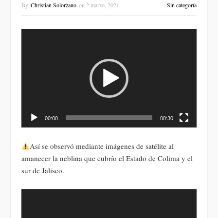
By
Christian Solorzano
on
2 marzo, 2021
Sin categoría
Reproductor
de
vídeo
00:00
00:30
Así se observó mediante imágenes de satélite al
amanecer la neblina que cubrío el Estado de Colima y el
sur de Jalisco.
Reproductor
de