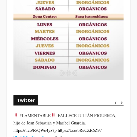
Twitter
#LAMENTABLE
| FALLECE JULIÁN FIGUEROA,
“VOLV
hijo de Joan Sebastián y Maribel Guardia.
LA HO
https://t.co/RsQWo4yz7p
https://t.co/bRuCZR6Z97
DEL R