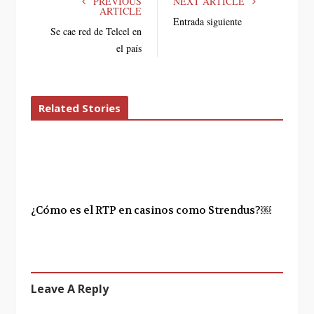
PREVIOUS
NEXT ARTICLE
ARTICLE
b
t
l
e
Entrada siguiente
Se cae red de Telcel en
o
e
e
d
o
r
+
I
el país
k
n
Related Stories
¿Cómo es el RTP en casinos como Strendus?￼
Leave A Reply