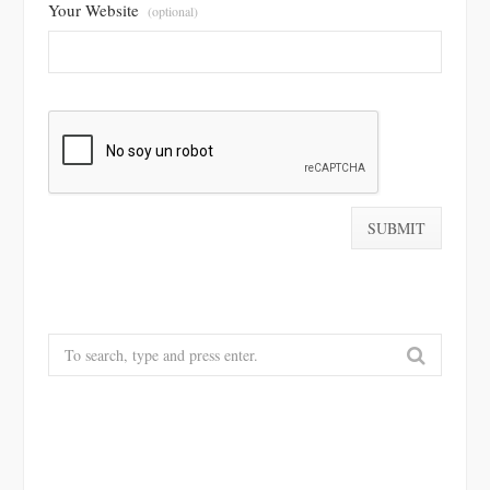
Your Website
(optional)
Search
for: