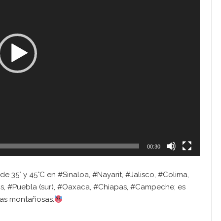
00:30
e 35° y 45°C en #Sinaloa, #Nayarit, #Jalisco, #Colima,
s, #Puebla (sur), #Oaxaca, #Chiapas, #Campeche; es
nas montañosas.