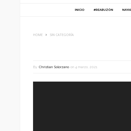
INICIO
#REABUZÓN
NAYA
HOME
SIN CATEGORÍA
By
Christian Solorzano
on
4 marzo, 2021
Reproductor
de
vídeo