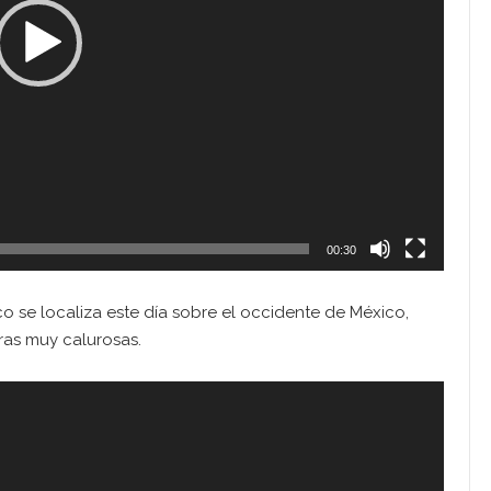
00:30
o se localiza este día sobre el occidente de México,
ras muy calurosas.