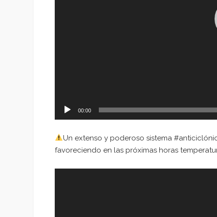
00:00
Un extenso y poderoso sistema #anticiclónic
favoreciendo en las próximas horas temperatu
Reproductor
de
vídeo