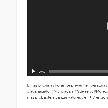
00:00
En las próximas horas, se prevén temperaturas d
#Guanajuato, #Michoacán, #Guerrero, #Morelo
más probable alcanzar valores de 45°C en zo