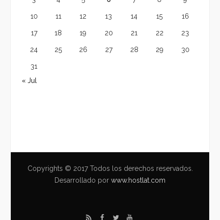
10
11
12
13
14
15
16
17
18
19
20
21
22
23
24
25
26
27
28
29
30
31
« Jul
Copyrights © 2017 Todos los derechos reservados.
Desarrollado por
www.hostlat.com
R
F
T
Y