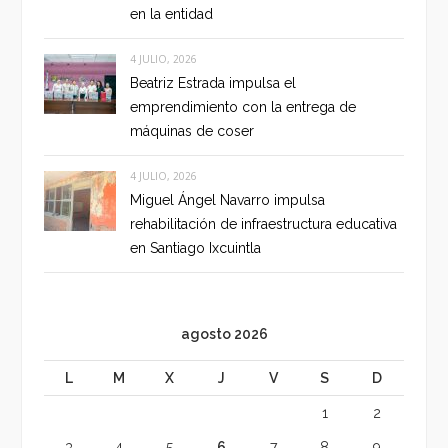
en la entidad
4 JULIO, 2026
Beatriz Estrada impulsa el
emprendimiento con la entrega de
máquinas de coser
4 JULIO, 2026
Miguel Ángel Navarro impulsa
rehabilitación de infraestructura educativa
en Santiago Ixcuintla
agosto 2026
L
M
X
J
V
S
D
1
2
3
4
5
6
7
8
9