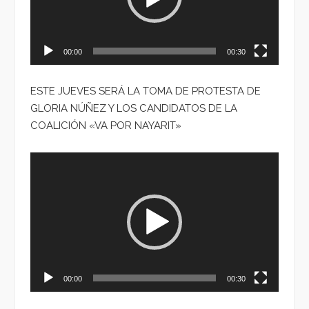
00:00
00:30
ESTE JUEVES SERÁ LA TOMA DE PROTESTA DE
GLORIA NÚÑEZ Y LOS CANDIDATOS DE LA
COALICIÓN «VA POR NAYARIT»
Reproductor
de
vídeo
00:00
00:30