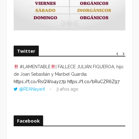
Twitter
#LAMENTABLE
| FALLECE JULIÁN FIGUEROA, hijo
“VOLV
de Joan Sebastián y Maribel Guardia.
HORA 
https://t.co/RsQWo4yz7p
https://t.co/bRuCZR6Z97
DEL R
@REANayarit
3 años ago
https:
ago
Facebook