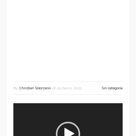
By
Christian Solorzano
on
15 marzo, 2021
Sin categoría
Reproductor
de
vídeo