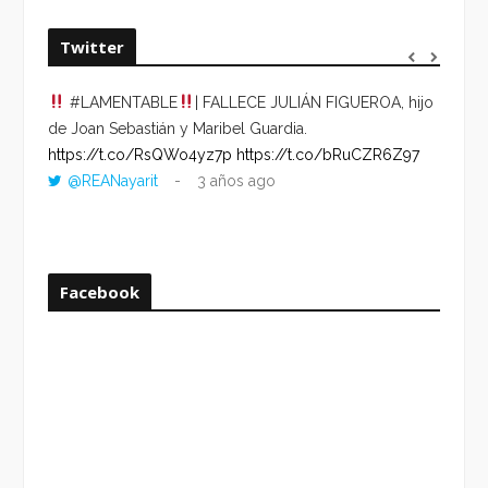
Twitter
#LAMENTABLE
| FALLECE JULIÁN FIGUEROA, hijo
“VOLV
de Joan Sebastián y Maribel Guardia.
HORA 
https://t.co/RsQWo4yz7p
https://t.co/bRuCZR6Z97
DEL R
@REANayarit
3 años ago
https:
ago
Facebook