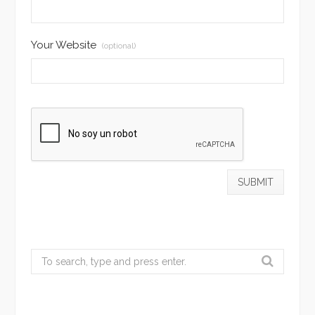
Your Website
(optional)
Search
for: