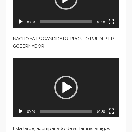
00:00
00:30
NACHO YA ES CANDIDATO, PRONTO PUEDE SER
GOBERNADOR
Reproductor
de
vídeo
00:00
00:30
Ésta tarde, acompañado de su familia, amigos