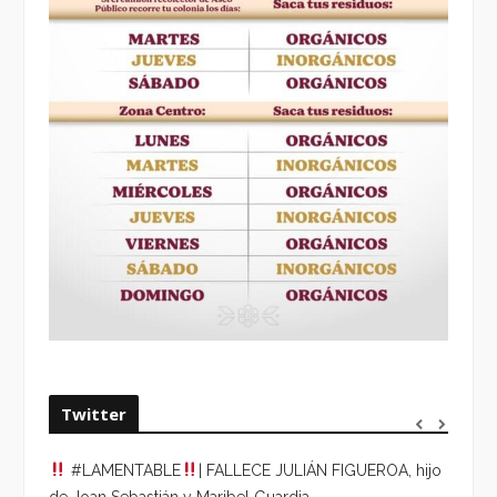
Twitter
#LAMENTABLE
| FALLECE JULIÁN FIGUEROA, hijo
“VOLV
de Joan Sebastián y Maribel Guardia.
HORA 