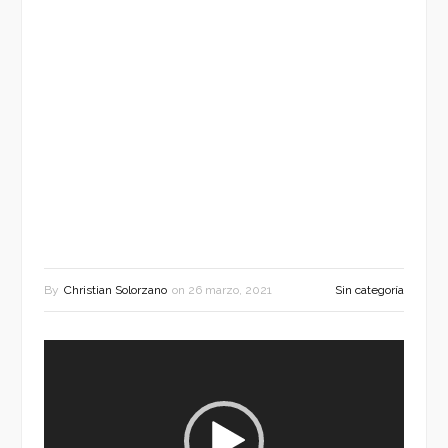
By
Christian Solorzano
on
26 marzo, 2021
Sin categoría
Reproductor
de
vídeo