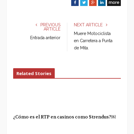
more
F
T
G
L
a
w
o
i
c
i
o
n
e
t
g
k
PREVIOUS
NEXT ARTICLE
ARTICLE
b
t
l
e
Muere Motociclista
o
e
e
d
Entrada anterior
en Carretera a Punta
o
r
+
I
de Mita.
k
n
Related Stories
¿Cómo es el RTP en casinos como Strendus?￼