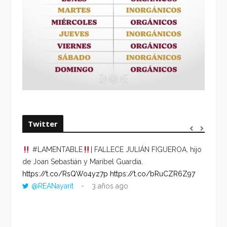
Twitter
#LAMENTABLE
| FALLECE JULIÁN FIGUEROA, hijo
“VOLV
de Joan Sebastián y Maribel Guardia.
HORA 
https://t.co/RsQWo4yz7p
https://t.co/bRuCZR6Z97
DEL R
@REANayarit
3 años ago
https:
ago