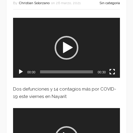
By
Christian Solorzano
on
26 marzo, 2021
Sin categoría
Reproductor
de
vídeo
00:00
00:30
Dos defunciones y 14 contagios más por COVID-
19 este viernes en Nayarit
Reproductor
de
vídeo