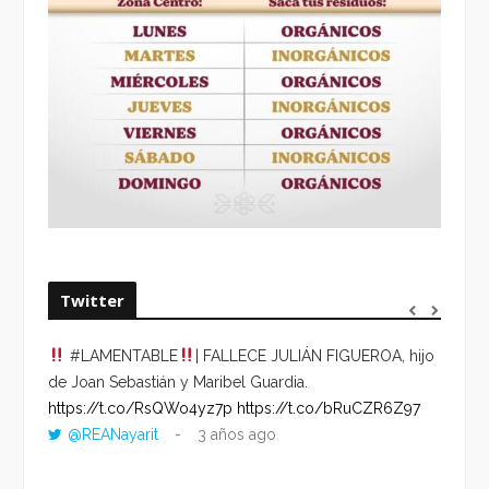
Twitter
#LAMENTABLE
| FALLECE JULIÁN FIGUEROA, hijo
“VOLV
de Joan Sebastián y Maribel Guardia.
HORA 
https://t.co/RsQWo4yz7p
https://t.co/bRuCZR6Z97
DEL R
@REANayarit
3 años ago
https:
ago