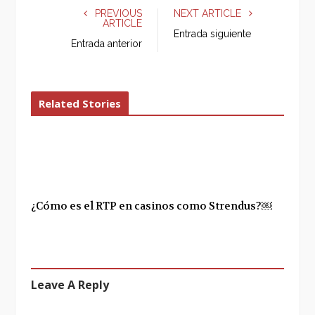
e
t
g
k
PREVIOUS
NEXT ARTICLE
ARTICLE
b
t
l
e
Entrada siguiente
o
e
e
d
Entrada anterior
o
r
+
I
k
n
Related Stories
¿Cómo es el RTP en casinos como Strendus?￼
Leave A Reply