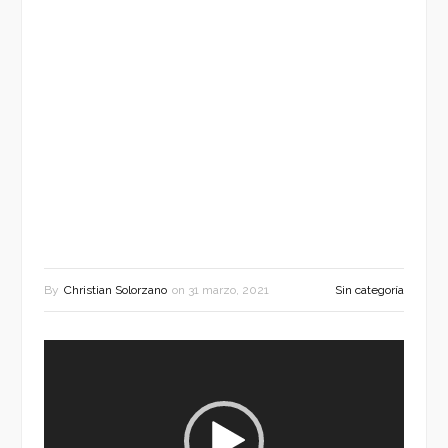
By
Christian Solorzano
on
31 marzo, 2021
Sin categoría
Reproductor
de
vídeo