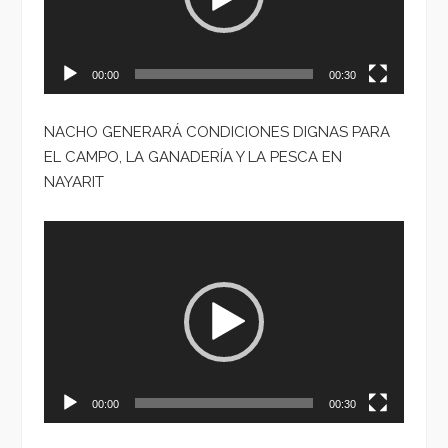
00:00
00:30
NACHO GENERARÁ CONDICIONES DIGNAS PARA
EL CAMPO, LA GANADERÍA Y LA PESCA EN
NAYARIT
Reproductor
de
vídeo
00:00
00:30