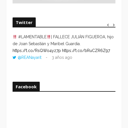
Twitter
#LAMENTABLE
| FALLECE JULIÁN FIGUEROA, hijo
“VOLV
de Joan Sebastián y Maribel Guardia.
HORA 
https://t.co/RsQWo4yz7p
https://t.co/bRuCZR6Z97
DEL R
@REANayarit
3 años ago
https:
ago
Facebook