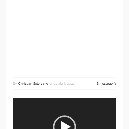
By
Christian Solorzano
on
12 abril, 2021
Sin categoría
Reproductor
de
vídeo