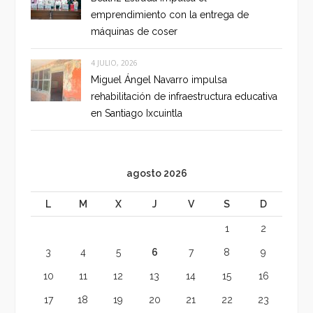
emprendimiento con la entrega de
máquinas de coser
4 JULIO, 2026
Miguel Ángel Navarro impulsa
rehabilitación de infraestructura educativa
en Santiago Ixcuintla
agosto 2026
L
M
X
J
V
S
D
1
2
3
4
5
6
7
8
9
10
11
12
13
14
15
16
17
18
19
20
21
22
23