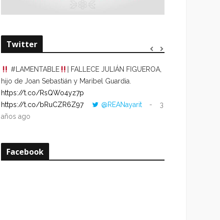
Twitter
#LAMENTABLE
| FALLECE JULIÁN FIGUEROA,
“VOLVER AL HO
hijo de Joan Sebastián y Maribel Guardia.
CUANDO LA HOR
https://t.co/RsQWo4yz7p
CON LA HORA DE
https://t.co/bRuCZR6Z97
@REANayarit
3
https://t.co/e1s
años ago
años ago
Facebook