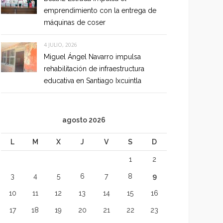
emprendimiento con la entrega de
máquinas de coser
4 JULIO, 2026
Miguel Ángel Navarro impulsa
rehabilitación de infraestructura
educativa en Santiago Ixcuintla
agosto 2026
L
M
X
J
V
S
D
1
2
3
4
5
6
7
8
9
10
11
12
13
14
15
16
17
18
19
20
21
22
23