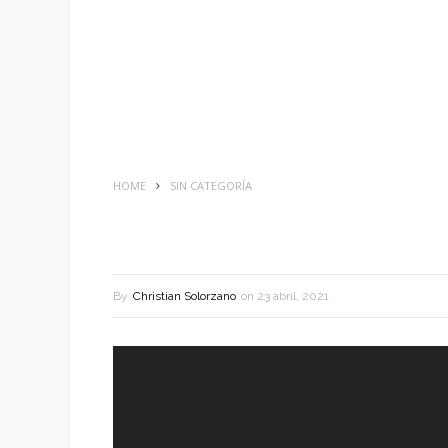
HOME
SIN CATEGORÍA
By
Christian Solorzano
on
23 abril, 2021
Reproductor
de
vídeo