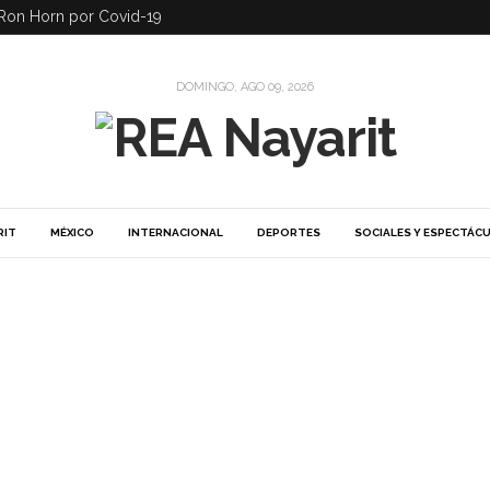
Ron Horn por Covid-19
DOMINGO, AGO 09, 2026
RIT
MÉXICO
INTERNACIONAL
DEPORTES
SOCIALES Y ESPECTÁC