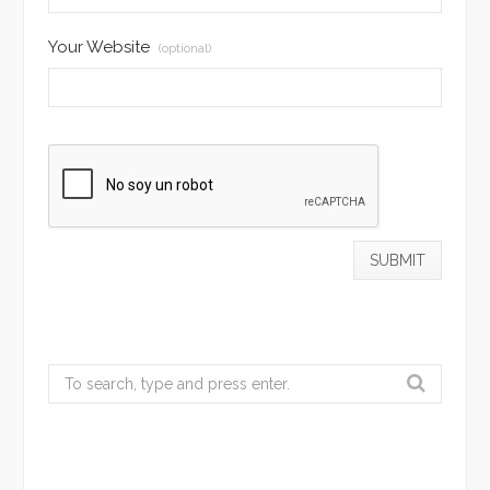
Your Website
(optional)
Search
for: