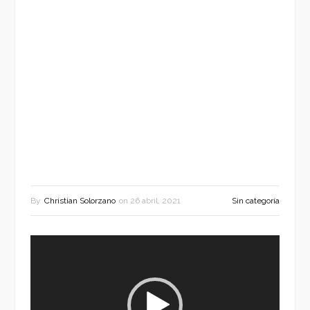
By
Christian Solorzano
on
26 abril, 2021
Sin categoría
Reproductor
de
vídeo