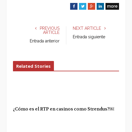
more
F
T
G
L
a
w
o
i
c
i
o
n
e
t
g
k
PREVIOUS
NEXT ARTICLE
ARTICLE
b
t
l
e
Entrada siguiente
o
e
e
d
Entrada anterior
o
r
+
I
k
n
Related Stories
¿Cómo es el RTP en casinos como Strendus?￼