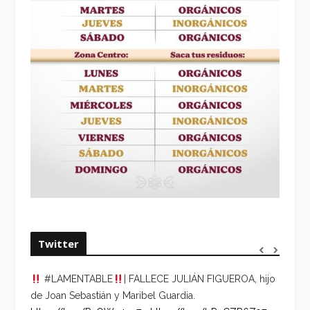
Twitter
#LAMENTABLE
| FALLECE JULIÁN FIGUEROA, hijo
“VOLV
de Joan Sebastián y Maribel Guardia.
HORA 