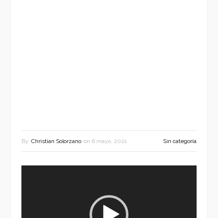
By
Christian Solorzano
on
6 mayo, 2021
Sin categoría
Reproductor
de
vídeo