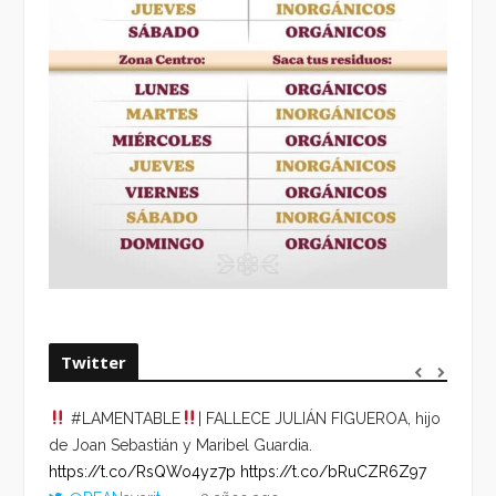
Twitter
#LAMENTABLE
| FALLECE JULIÁN FIGUEROA, hijo
“VOLV
de Joan Sebastián y Maribel Guardia.
HORA 
https://t.co/RsQWo4yz7p
https://t.co/bRuCZR6Z97
DEL R