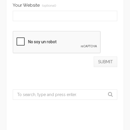
Your Website
(optional)
Search
for: