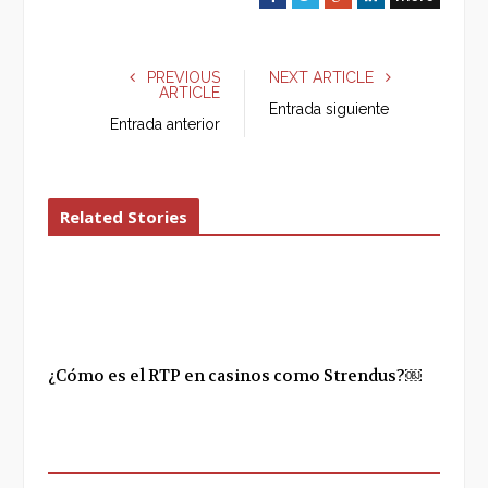
a
w
o
i
c
i
o
n
e
t
g
k
PREVIOUS
NEXT ARTICLE
ARTICLE
b
t
l
e
Entrada siguiente
o
e
e
d
Entrada anterior
o
r
+
I
k
n
Related Stories
¿Cómo es el RTP en casinos como Strendus?￼