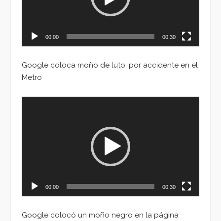
00:00
00:30
Google coloca moño de luto, por accidente en el
Metro
Reproductor
de
vídeo
00:00
00:30
Google colocó un moño negro en la página