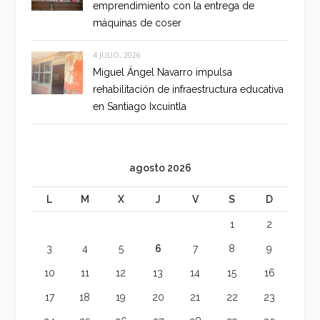
emprendimiento con la entrega de
máquinas de coser
4 JULIO, 2026
Miguel Ángel Navarro impulsa
rehabilitación de infraestructura educativa
en Santiago Ixcuintla
agosto 2026
L
M
X
J
V
S
D
1
2
3
4
5
6
7
8
9
10
11
12
13
14
15
16
17
18
19
20
21
22
23