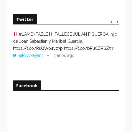
Twitter
#LAMENTABLE
| FALLECE JULIÁN FIGUEROA, hijo
“VOLV
de Joan Sebastián y Maribel Guardia.
HORA 
https://t.co/RsQWo4yz7p
https://t.co/bRuCZR6Z97
DEL R
@REANayarit
3 años ago
https:
ago
Facebook