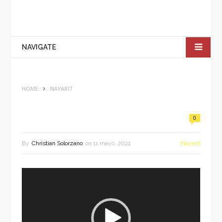
NAVIGATE
HOME
NAYARIT
0
By
Christian Solorzano
on
11 mayo, 2021
Nayarit
Reproductor
de
vídeo