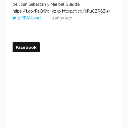
de Joan Sebastián y Maribel Guardia.
HORA 
https://t.co/RsQWo4yz7p
https://t.co/bRuCZR6Z97
DEL R
@REANayarit
3 años ago
https:
ago
Facebook