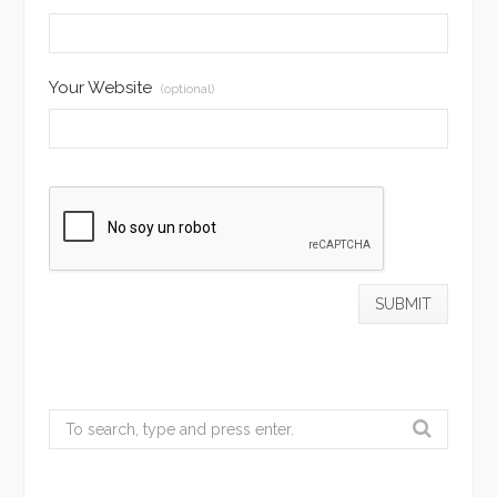
Your Website
(optional)
Search
for: