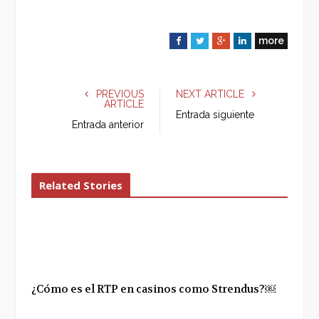
more
F
T
G
L
a
w
o
i
c
i
o
n
e
t
g
k
PREVIOUS
NEXT ARTICLE
ARTICLE
b
t
l
e
Entrada siguiente
o
e
e
d
Entrada anterior
o
r
+
I
k
n
Related Stories
¿Cómo es el RTP en casinos como Strendus?￼