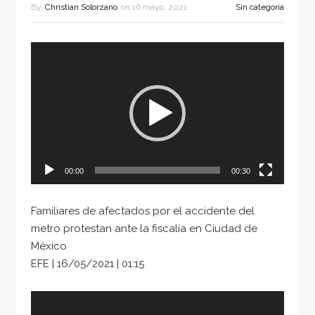
By
Christian Solorzano
on
16 mayo, 2021
Sin categoría
Reproductor
de
vídeo
00:00
00:30
Familiares de afectados por el accidente del
metro protestan ante la fiscalía en Ciudad de
México
EFE | 16/05/2021 | 01:15
Reproductor