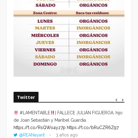
Twitter
#LAMENTABLE
| FALLECE JULIÁN FIGUEROA, hijo
“VOLV
de Joan Sebastián y Maribel Guardia.
HORA 
https://t.co/RsQWo4yz7p
https://t.co/bRuCZR6Z97
DEL R
@REANayarit
3 años ago
https: