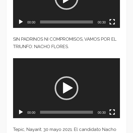
00:00
00:30
SIN PADRINOS NI COMPROMISOS, VAMOS POR EL
TRIUNFO: NACHO FLORES.
Reproductor
de
vídeo
00:00
00:30
Tepic, Nayarit. 30 mayo 2021. El candidato Nacho