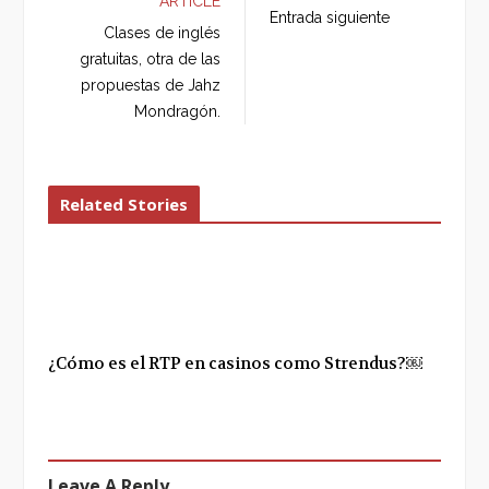
ARTICLE
b
t
l
e
Entrada siguiente
o
e
e
d
Clases de inglés
o
r
+
I
gratuitas, otra de las
k
n
propuestas de Jahz
Mondragón.
Related Stories
¿Cómo es el RTP en casinos como Strendus?￼
Leave A Reply