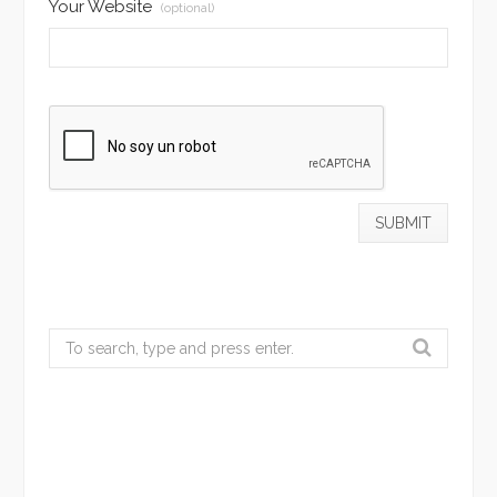
Your Website
(optional)
Search
for: