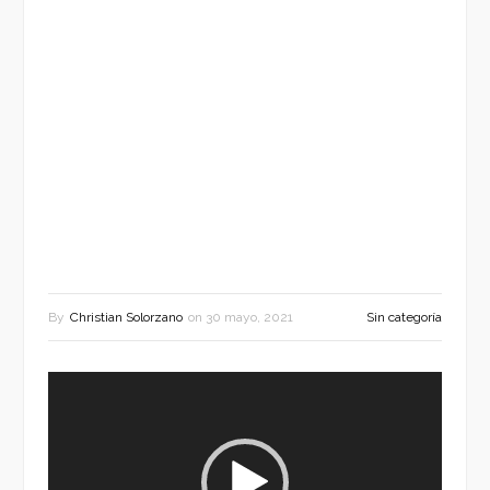
By
Christian Solorzano
on
30 mayo, 2021
Sin categoría
Reproductor
de
vídeo