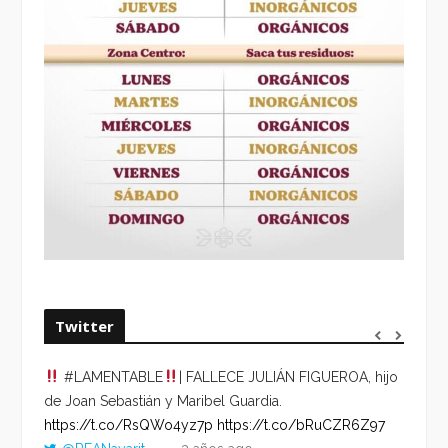
Twitter
#LAMENTABLE
| FALLECE JULIÁN FIGUEROA, hijo
“VOLV
de Joan Sebastián y Maribel Guardia.
HORA 
https://t.co/RsQWo4yz7p
https://t.co/bRuCZR6Z97
DEL R