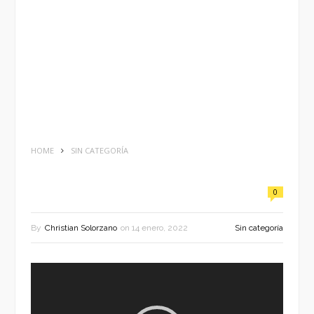
HOME
SIN CATEGORÍA
0
By
Christian Solorzano
on
14 enero, 2022
Sin categoría
Reproductor
de
vídeo