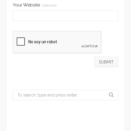
Your Website
(optional)
Search
for: