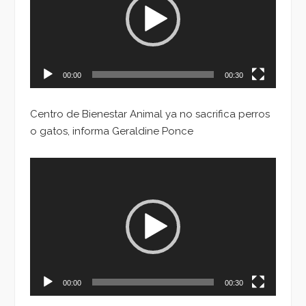
00:00
00:30
Centro de Bienestar Animal ya no sacrifica perros
o gatos, informa Geraldine Ponce
Reproductor
de
vídeo
00:00
00:30