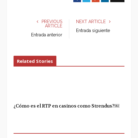
a
w
o
i
c
i
o
n
e
t
g
k
PREVIOUS
NEXT ARTICLE
ARTICLE
b
t
l
e
Entrada siguiente
o
e
e
d
Entrada anterior
o
r
+
I
k
n
Related Stories
¿Cómo es el RTP en casinos como Strendus?￼