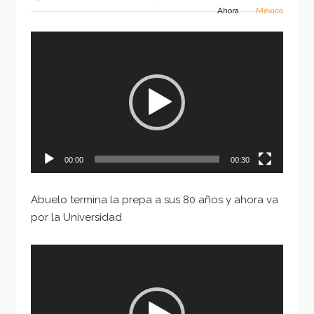
Ahora
México
Reproductor
de
vídeo
00:00
00:30
Abuelo termina la prepa a sus 80 años y ahora va
por la Universidad
Reproductor
de
vídeo