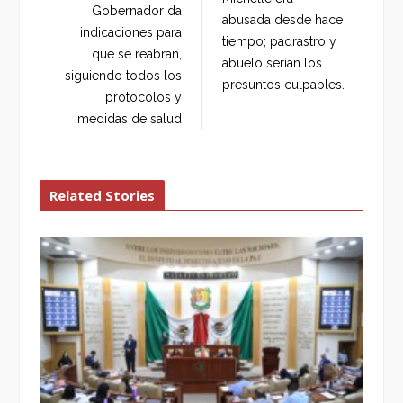
o
e
e
d
Gobernador da
abusada desde hace
o
r
+
I
indicaciones para
tiempo; padrastro y
k
n
que se reabran,
abuelo serían los
siguiendo todos los
presuntos culpables.
protocolos y
medidas de salud
Related Stories