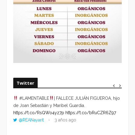
Twitter
#LAMENTABLE
| FALLECE JULIÁN FIGUEROA, hijo
“VOLV
de Joan Sebastián y Maribel Guardia.
HORA 
https://t.co/RsQWo4yz7p
https://t.co/bRuCZR6Z97
DEL R
@REANayarit
3 años ago
https:
ago