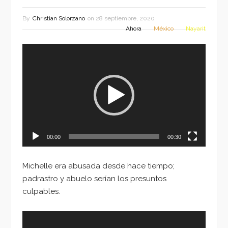
By
Christian Solorzano
on
28 septiembre, 2020
Ahora
México
Nayarit
Reproductor
de
vídeo
00:00
00:30
Michelle era abusada desde hace tiempo;
padrastro y abuelo serían los presuntos
culpables.
Reproductor