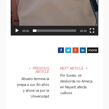
00:00
00:34
more
F
T
G
L
a
w
o
i
c
i
o
n
e
t
g
k
PREVIOUS
NEXT ARTICLE
ARTICLE
b
t
l
e
Por lluvias, se
o
e
e
d
Abuelo termina la
desborda río Ameca
o
r
+
I
prepa a sus 80 años
en Nayarit; afecta
k
n
y ahora va por la
cultivos
Universidad