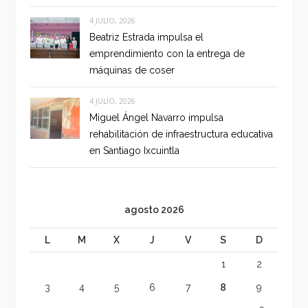
4 JULIO, 2026
Beatriz Estrada impulsa el
emprendimiento con la entrega de
máquinas de coser
4 JULIO, 2026
Miguel Ángel Navarro impulsa
rehabilitación de infraestructura educativa
en Santiago Ixcuintla
agosto 2026
L
M
X
J
V
S
D
1
2
3
4
5
6
7
8
9