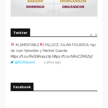
Twitter
#LAMENTABLE
| FALLECE JULIÁN FIGUEROA, hijo
“VOLV
de Joan Sebastián y Maribel Guardia.
HORA 
https://t.co/RsQWo4yz7p
https://t.co/bRuCZR6Z97
DEL R
@REANayarit
3 años ago
https:
ago
Facebook