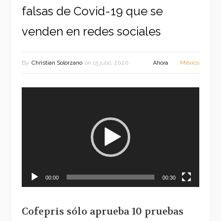
falsas de Covid-19 que se
venden en redes sociales
By
Christian Solorzano
on
15 julio, 2020
Ahora
México
Reproductor
de
vídeo
00:00
00:30
Cofepris sólo aprueba 10 pruebas