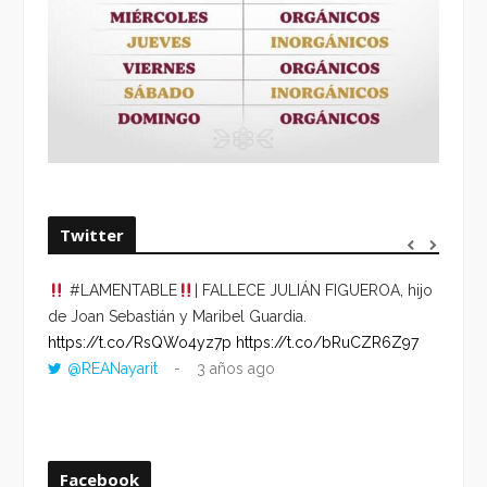
Twitter
#LAMENTABLE
| FALLECE JULIÁN FIGUEROA, hijo
“VOLV
de Joan Sebastián y Maribel Guardia.
HORA 
https://t.co/RsQWo4yz7p
https://t.co/bRuCZR6Z97
DEL R
@REANayarit
3 años ago
https:
ago
Facebook