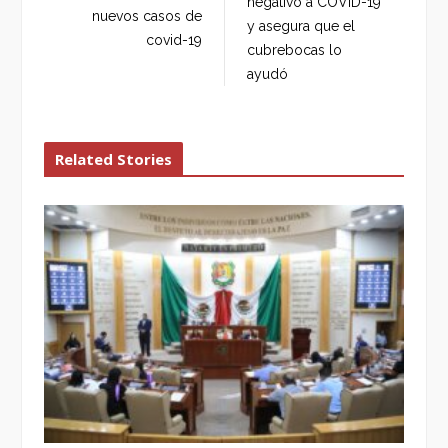
negativo a COVID-19
o
r
+
I
nuevos casos de
y asegura que el
k
n
covid-19
cubrebocas lo
ayudó
Related Stories