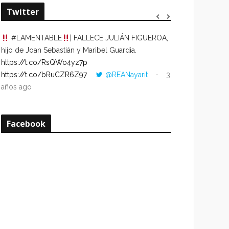
Twitter
#LAMENTABLE
| FALLECE JULIÁN FIGUEROA,
“VOLVER AL HO
hijo de Joan Sebastián y Maribel Guardia.
CUANDO LA HOR
https://t.co/RsQWo4yz7p
CON LA HORA DE
https://t.co/bRuCZR6Z97
@REANayarit
3
https://t.co/e1s
años ago
años ago
Facebook