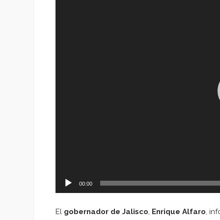
de
vídeo
00:00
El
gobernador de Jalisco
,
Enrique Alfaro
, in