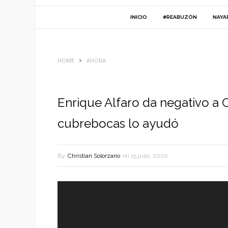
INICIO
#REABUZÓN
NAYA
HOME
AHORA
Enrique Alfaro da negativo a 
cubrebocas lo ayudó
By
Christian Solorzano
on
15 julio, 2020
Reproductor
de
vídeo