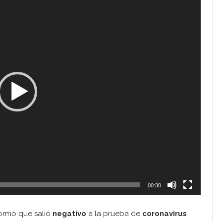
00:30
formó que salió
negativo
a la prueba de
coronavirus